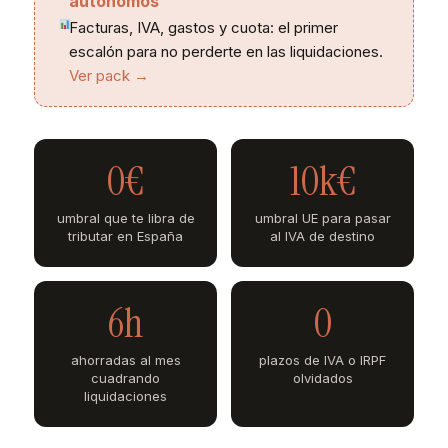
autónomos
Facturas, IVA, gastos y cuota: el primer
escalón para no perderte en las liquidaciones.
Ver pack →
0€
10k€
umbral que te libra de
umbral UE para pasar
tributar en España
al IVA de destino
6h
0
ahorradas al mes
plazos de IVA o IRPF
cuadrando
olvidados
liquidaciones