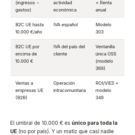
(ingresos −
actividad
+ Renta
gastos)
económica
anual
B2C UE hasta
IVA español
Modelo
10.000 €/año
303
B2C UE por
IVA del país del
Ventanilla
encima de
cliente
única OSS
10.000 €
(modelo
369)
Ventas a
Operación
ROI/VIES +
empresas UE
intracomunitaria
modelo
(B2B)
349
El umbral de 10.000 € es
único para toda la
UE
(no por país). Y un matiz que casi nadie